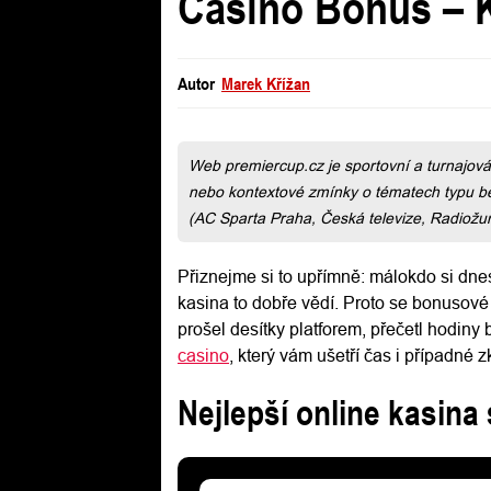
Casino Bonus – 
Autor
Marek Křížan
Marek Křížan
Web premiercup.cz je sportovní a turnajov
nebo kontextové zmínky o tématech typu bes
(AC Sparta Praha, Česká televize, Radiožur
Přiznejme si to upřímně: málokdo si dnes
kasina to dobře vědí. Proto se bonusové
prošel desítky platforem, přečetl hodiny
casino
, který vám ušetří čas i případné 
Nejlepší online kasina