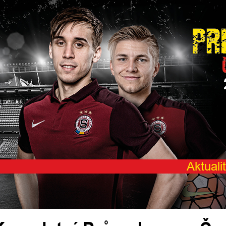
Aktuali